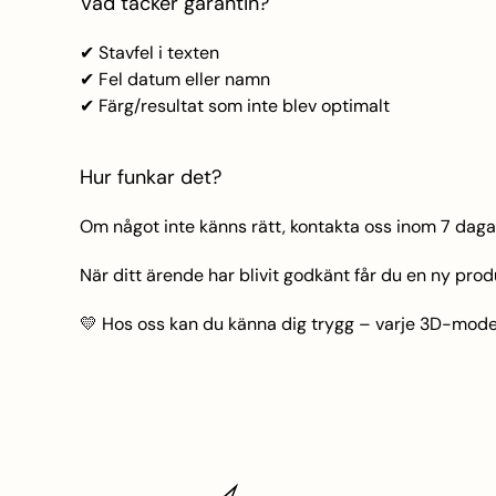
Vad täcker garantin?
✔ Stavfel i texten
✔ Fel datum eller namn
✔ Färg/resultat som inte blev optimalt
Hur funkar det?
Om något inte känns rätt, kontakta oss inom 7 dagar
När ditt ärende har blivit godkänt får du en ny produ
💛 Hos oss kan du känna dig trygg – varje 3D-modell 
ez
namez