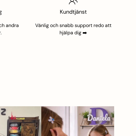
g
Kundtjänst
och andra
Vänlig och snabb support redo att
.
hjälpa dig
➡️
.se