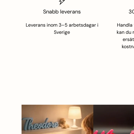
Snabb leverans
30
namez
Leverans inom 3–5 arbetsdagar i
Handla 
Sverige
kan du 
ersät
kostn