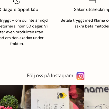
 dagars öppet köp
Säker utchecknin
namez
tryggt – om du inte är nöjd
Betala tryggt med Klarna 
returnera inom 30 dagar. Vi
säkra betalmetoder
ter även produkten utan
ad om den skadas under
frakten.
namez