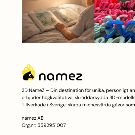
3D NameZ – Din destination för unika, personligt 
erbjuder högkvalitativa, skräddarsydda 3D-modeller f
Tillverkade i Sverige, skapa minnesvärda gåvor som v
namez AB
Org.nr: 5592951007