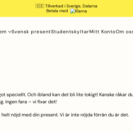
🇸🇪 Tillverkad i Sverige, Dalarna
Betala med
vem
Svensk present
Studentskyltar
Mitt Konto
Om os
t speciellt. Och ibland kan det bli lite tokigt! Kanske råkar du 
. Ingen fara – vi fixar det!
lir helt nöjd med din present. Vi är inte nöjda förrän du är det.