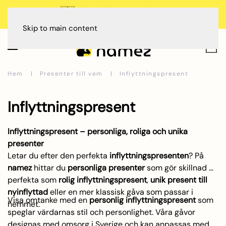
🇸🇪 Tillverkad i Sverige, Dalarna
Betala med
Skip to main content
Hem
Presenter till vem
Inflyttningspresent
Inflyttningspresent
Inflyttningspresent – personliga, roliga och unika
presenter
Letar du efter den perfekta
inflyttningspresenten
? På
namez
hittar du
personliga presenter
som gör skillnad –
perfekta som
rolig inflyttningspresent
,
unik present till
nyinflyttad
eller en mer klassisk gåva som passar i
Visa omtanke med en
personlig inflyttningspresent
som
hemmet.
speglar värdarnas stil och personlighet. Våra gåvor
designas med omsorg i Sverige och kan anpassas med