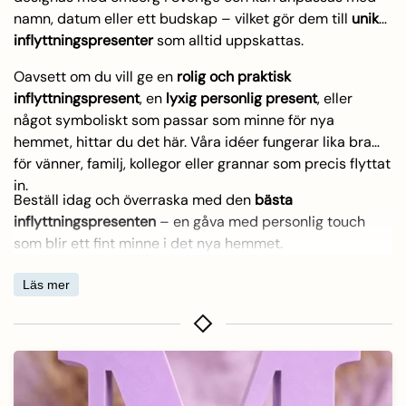
namn, datum eller ett budskap – vilket gör dem till
unika
inflyttningspresenter
som alltid uppskattas.
Oavsett om du vill ge en
rolig och praktisk
inflyttningspresent
, en
lyxig personlig present
, eller
något symboliskt som passar som minne för nya
hemmet, hittar du det här. Våra idéer fungerar lika bra
för vänner, familj, kollegor eller grannar som precis flyttat
in.
Beställ idag och överraska med den
bästa
inflyttningspresenten
– en gåva med personlig touch
som blir ett fint minne i det nya hemmet.
Läs mer