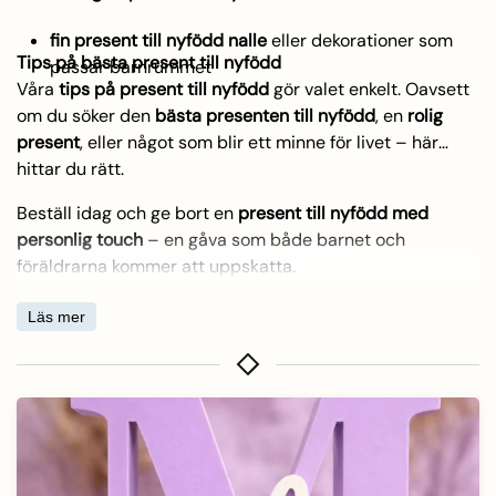
fin present till nyfödd nalle
eller dekorationer som
Tips på bästa present till nyfödd
passar barnrummet
Våra
tips på present till nyfödd
gör valet enkelt. Oavsett
om du söker den
bästa presenten till nyfödd
, en
rolig
present
, eller något som blir ett minne för livet – här
hittar du rätt.
Beställ idag och ge bort en
present till nyfödd med
personlig touch
– en gåva som både barnet och
föräldrarna kommer att uppskatta.
Läs mer