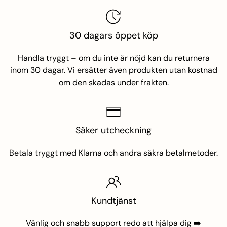
30 dagars öppet köp
namez
Handla tryggt – om du inte är nöjd kan du returnera
inom 30 dagar. Vi ersätter även produkten utan kostnad
om den skadas under frakten.
mez
n
Säker utcheckning
Betala tryggt med Klarna och andra säkra betalmetoder.
Kundtjänst
Vänlig och snabb support redo att hjälpa dig
➡️