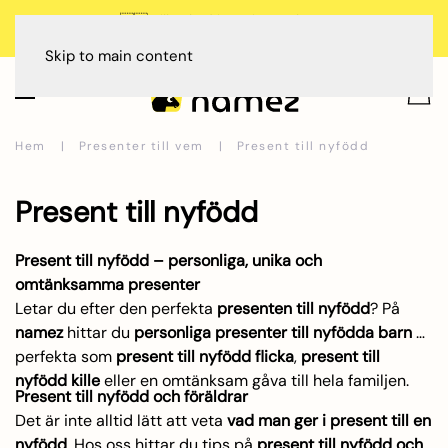
🇸🇪 Tillverkad i Sverige, Dalarna
Betala med
Skip to main content
Hem
Presenter till vem
Present till nyfödd
Present till nyfödd
Present till nyfödd – personliga, unika och
omtänksamma presenter
Letar du efter den perfekta
presenten till nyfödd
? På
namez
hittar du
personliga presenter till nyfödda barn
–
perfekta som
present till nyfödd flicka
,
present till
nyfödd kille
eller en omtänksam gåva till hela familjen.
Present till nyfödd och föräldrar
Det är inte alltid lätt att veta
vad man ger i present till en
nyfödd
. Hos oss hittar du tips på
present till nyfödd och