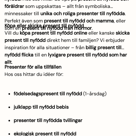
föräldrar
som uppskattas – allt från symboliska
minnessaker till
unika och roliga presenter till nyfödda
.
Perfekt även som
present till nyfödd och mamma
, eller
Köpa eller skicka present till nyfödd
som en
present till nyfödd från mormor
.
Vill du
köpa present till nyfödd online
eller kanske
skicka
present till nyfödd
direkt hem till familjen? Vi erbjuder
inspiration för alla situationer – från
billig present till
nyfödd flicka
till en
lyxigare present till nyfödd som har
allt
.
Presenter för alla tillfällen
Hos oss hittar du idéer för:
födelsedagspresent till nyfödd
(1-årsdag)
julklapp till nyfödd bebis
presenter till nyfödda tvillingar
ekologisk present till nyfödd