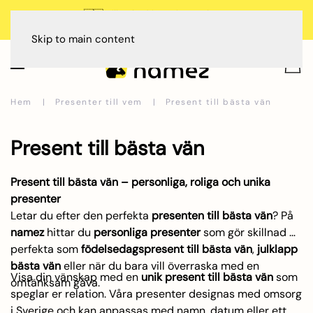
🇸🇪 Tillverkad i Sverige, Dalarna
Betala med
Skip to main content
Hem
Presenter till vem
Present till bästa vän
Present till bästa vän
Present till bästa vän – personliga, roliga och unika
presenter
Letar du efter den perfekta
presenten till bästa vän
? På
namez
hittar du
personliga presenter
som gör skillnad –
perfekta som
födelsedagspresent till bästa vän
,
julklapp
bästa vän
eller när du bara vill överraska med en
Visa din vänskap med en
unik present till bästa vän
som
omtänksam gåva.
speglar er relation. Våra presenter designas med omsorg
i Sverige och kan anpassas med namn, datum eller ett