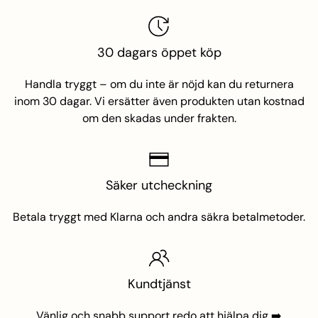
30 dagars öppet köp
namez
Handla tryggt – om du inte är nöjd kan du returnera
inom 30 dagar. Vi ersätter även produkten utan kostnad
om den skadas under frakten.
mez
n
Säker utcheckning
Betala tryggt med Klarna och andra säkra betalmetoder.
Kundtjänst
Vänlig och snabb support redo att hjälpa dig
➡️